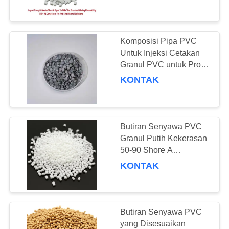
KUALITAS
Kawat Standar UL
HUBUNGI
Komposisi Pipa PVC
112
KAMI
Untuk Injeksi Cetakan
Butiran Senyawa
Granul PVC untuk Profil
dan Saluran PVC
KONTAK
PERMINTAAN
PVC
PENAWARAN
Butiran Senyawa PVC
SITEMAP
Granul Putih Kekerasan
50-90 Shore A
27
Sempurna untuk Isolasi
PRIVACY
KONTAK
Komposisi Fitting
Listrik dan Bahan
POLICY
Konstruksi
UPVC
Butiran Senyawa PVC
yang Disesuaikan