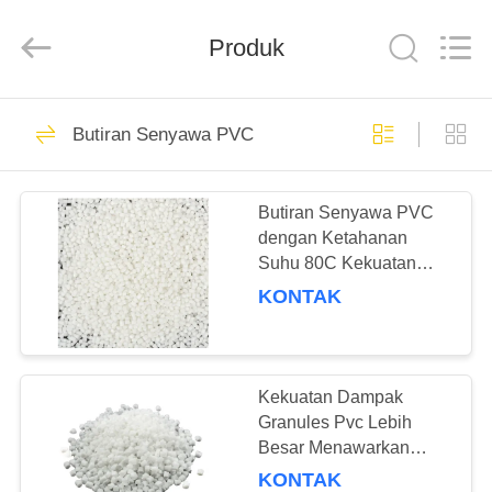
Taizhou
Liancheng
Chemical
Co.,
Produk
Ltd..
All
Rights
Reserved.
RUMAH
94
Butiran Senyawa PVC
Penstabil Panas
PRODUK
PVC
Butiran Senyawa PVC
dengan Ketahanan
TENTANG
Suhu 80C Kekuatan
KAMI
Impak Senyawa PVC
KONTAK
untuk Injeksi Fitting PVC
73
TUR
Penstabil Kalsium
PABRIK
Kekuatan Dampak
Granules Pvc Lebih
Seng
Besar Menawarkan
KONTROL
Flammability Kabel
KONTAK