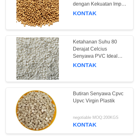
dengan Kekuatan Impak
7KJ per Meter Persegi
KONTAK
atau Lebih dan Mudah
51
Terbakar UL94 V2 untuk
Stabilizer PVC
Material
Ketahanan Suhu 80
Berbasis Timbal
Derajat Celcius
Senyawa PVC Ideal
untuk Cetakan Injeksi
KONTAK
Memberikan Ketahanan
yang Konsisten dan
Panas
11
Butiran Senyawa Cpvc
Upvc Virgin Plastik
Plasticizer Industri
negotiable MOQ:200KGS
KONTAK