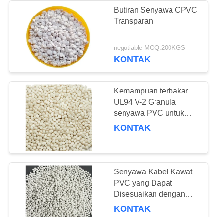
Butiran Senyawa CPVC
Transparan
17
negotiable MOQ:200KGS
Pelumas PVC
KONTAK
Kemampuan terbakar
UL94 V-2 Granula
senyawa PVC untuk
bahan cetakan injeksi
KONTAK
18
tahan lama
Pengubah Dampak
untuk PVC
Senyawa Kabel Kawat
PVC yang Dapat
Disesuaikan dengan
Perpanjangan Tinggi
KONTAK
dan Kepadatan 1.3-1.45